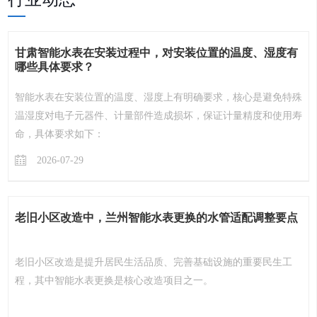
甘肃智能水表在安装过程中，对安装位置的温度、湿度有
哪些具体要求？
智能水表在安装位置的温度、湿度上有明确要求，核心是避免特殊
温湿度对电子元器件、计量部件造成损坏，保证计量精度和使用寿
命，具体要求如下：
2026-07-29
老旧小区改造中，兰州智能水表更换的水管适配调整要点
老旧小区改造是提升居民生活品质、完善基础设施的重要民生工
程，其中智能水表更换是核心改造项目之一。