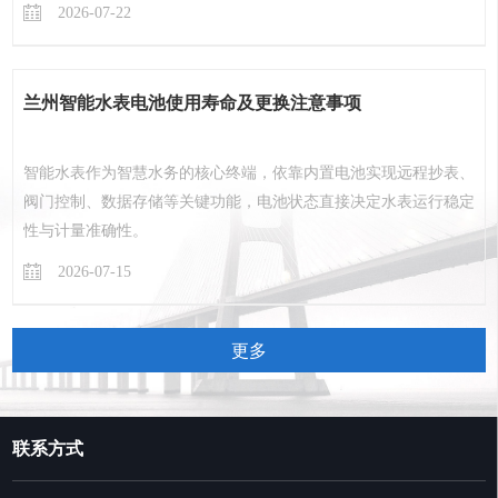
2026-07-22
兰州智能水表电池使用寿命及更换注意事项
智能水表作为智慧水务的核心终端，依靠内置电池实现远程抄表、
阀门控制、数据存储等关键功能，电池状态直接决定水表运行稳定
性与计量准确性。
2026-07-15
更多
联系方式