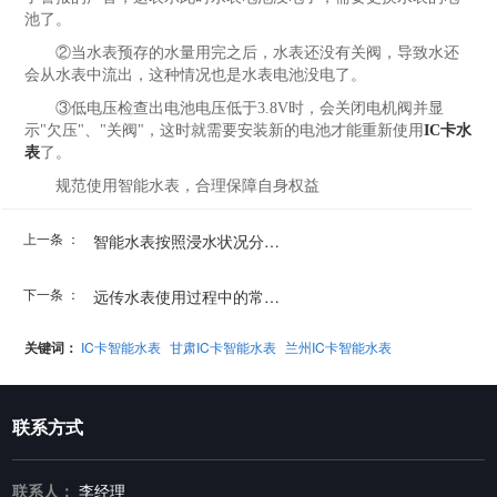
池了。
②当水表预存的水量用完之后，水表还没有关阀，导致水还
会从水表中流出，这种情况也是水表电池没电了。
③低电压检查出电池电压低于3.8V时，会关闭电机阀并显
示"欠压"、"关阀"，这时就需要安装新的电池才能重新使用
IC卡水
表
了。
规范使用智能水表，合理保障自身权益
上一条 ：
智能水表按照浸水状况分为...
下一条 ：
远传水表使用过程中的常见问题
关键词：
IC卡智能水表
甘肃IC卡智能水表
兰州IC卡智能水表
联系方式
联系人：
李经理