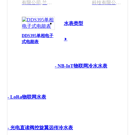
有限公司,兰州
科技有限公司
专业的电表,水
（TEL：
表,电表,燃气表,
18109468788）-
产品展示
热量表.公司以
兰州专业的电
水表类型
民生、科技、
表,水表,电表,燃
节能、环保为
气表,热量表.公
DDS395单相电子
核心,为生产企
司以民生、科
式电能表
业和用户搭起
技、节能、环
绿色的桥梁，
保为核心,为生
为用户提供“用
产企业和用户
的放心，用的
搭起绿色的桥
- NB-IoT物联网冷水水表
省心”的高科技
梁，为用户提
产品。
供“用的放心，
用的省心”的高
科技产品。
- LoRa物联网水表
- 光电直读阀控旋翼远传冷水表