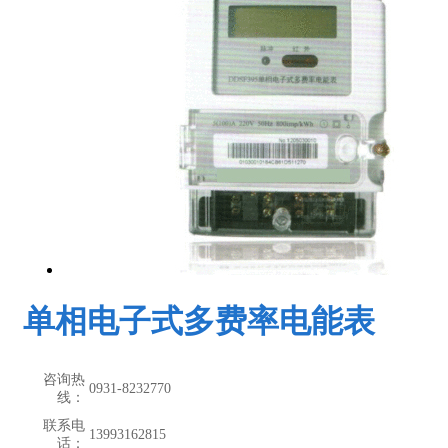
单相电子式多费率电能表
咨询热
0931-8232770
线：
联系电
13993162815
话：