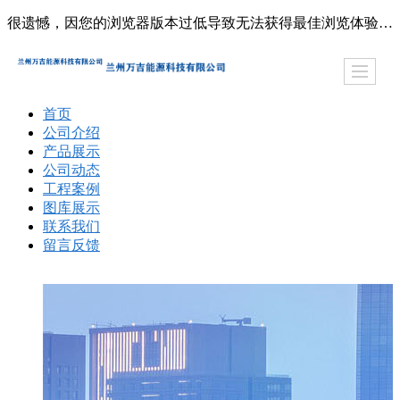
很遗憾，因您的浏览器版本过低导致无法获得最佳浏览体验，推荐下载安装谷歌浏览器！
首页
公司介绍
产品展示
公司动态
工程案例
图库展示
联系我们
留言反馈