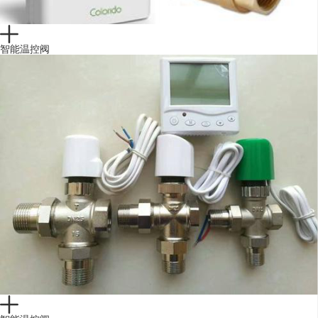
智能温控阀