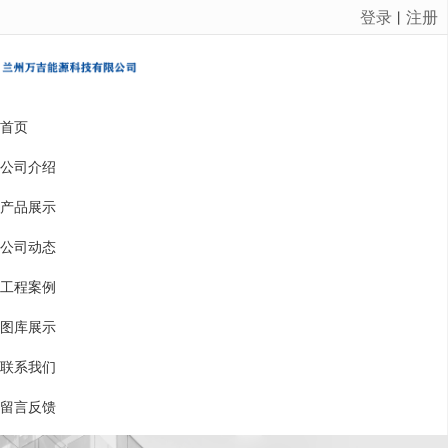
登录
注册
丨
很遗憾，因您的浏览器版本过低导致无法获得最佳浏览体验，推荐下载安装谷歌浏览器！
首页
公司介绍
产品展示
公司动态
工程案例
图库展示
联系我们
留言反馈