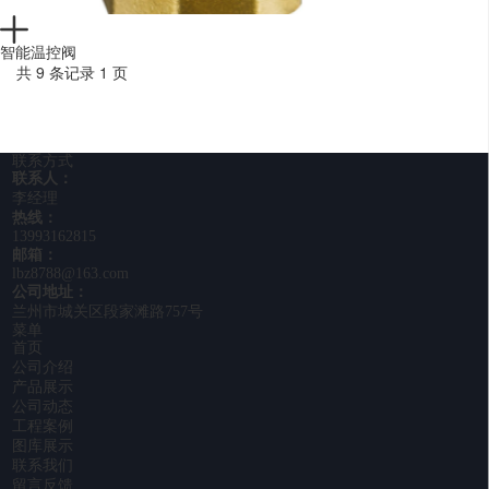
智能温控阀
共 9 条记录 1 页
联系方式
联系人：
李经理
热线：
13993162815
邮箱：
lbz8788@163.com
公司地址：
兰州市城关区段家滩路757号
菜单
首页
公司介绍
产品展示
公司动态
工程案例
图库展示
联系我们
留言反馈