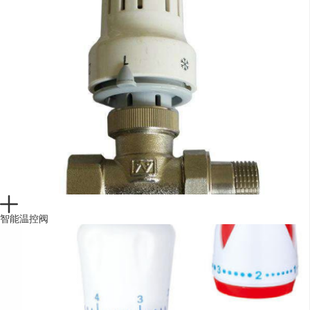
智能温控阀