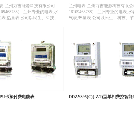
表-兰州万吉能源科技有限公司
兰州电表-兰州万吉能源科技有限公
109468788）-兰州专业的电表,水
18109468788）-兰州专业的电表,水
燃气表,热量表.公司以民生、科技、节
气表,热量表.公司以民生、科技、
核心,为生产企业和用户搭起绿色的
为核心,为生产企业和用户搭起绿色
户提供“用的放心，用的省心”的高
用户提供“用的放心，用的省心”的
品。
CPU卡预付费电能表
DDZY395(C)(-Z/J)型单相费控智