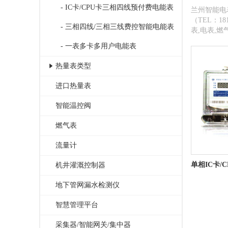
- 立式水表
- IC卡/CPU卡三相四线预付费电能表
兰州智能电
（TEL：18
- 干式防冻水表
- 三相四线/三相三线费控智能电能表
表,电表,
能、环保为
- 分体式水表
- 一表多卡多用户电能表
桥梁，为用
科技产品。
- SVRL物联网大口径水表
热量表类型
- 一表多卡式水表
- 小口径超声波热量表
进口热量表
- 预付费超声波热量表
智能温控阀
- 大口径超声波热量表
燃气表
流量计
单相IC卡/
机井灌溉控制器
地下管网漏水检测仪
智慧管理平台
采集器/智能网关/集中器