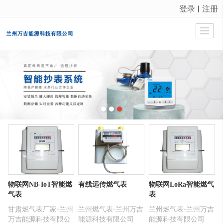
登录
注册
丨
很遗憾，因您的浏览器版本过低导致无法获得最佳浏览体验，推荐下载安装谷歌浏览器！
物联网NB-IoT智能燃
有线远传燃气表
物联网LoRa智能燃气
气表
表
甘肃燃气表厂家-兰州
兰州燃气表-兰州万吉
兰州燃气表-兰州万吉
万吉能源科技有限公
能源科技有限公司
能源科技有限公司